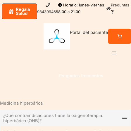
Ir
Horario: lunes-viernes
Preguntas
Regala
al
984399465
8:00 a 21:00
Salud
contenido
Portal del paciente
Preguntas frecuentes
Medicina hiperbárica
¿Qué contraindicaciones tiene la oxigenoterapia
hiperbárica (OHB)?