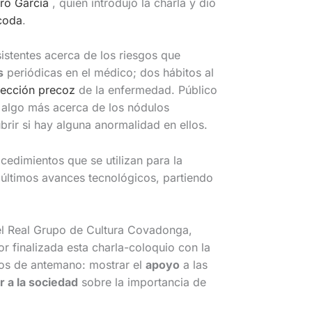
dro García
, quien introdujo la charla y dio
coda
.
istentes acerca de los riesgos que
s
periódicas en el médico; dos hábitos al
tección precoz
de la enfermedad. Público
 algo más acerca de los nódulos
ir si hay alguna anormalidad en ellos.
cedimientos que se utilizan para la
 últimos avances tecnológicos, partiendo
del Real Grupo de Cultura Covadonga,
or finalizada esta charla-coloquio con la
os de antemano: mostrar el
apoyo
a las
ar a la sociedad
sobre la importancia de