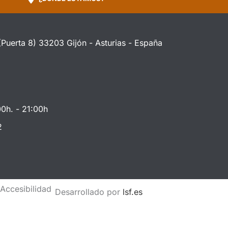
(Puerta 8) 33203 Gijón - Asturias - España
00h. - 21:00h
2
a
Accesibilidad
Desarrollado por
lsf.es