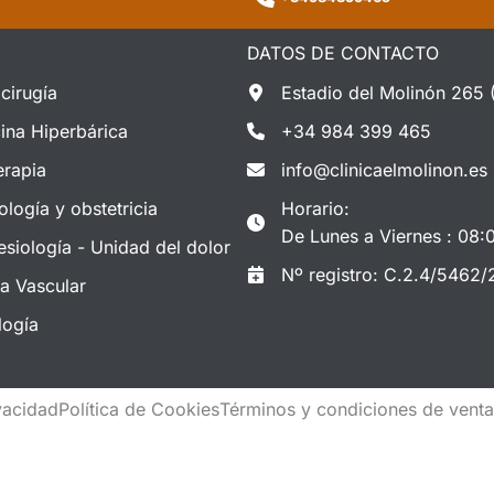
DATOS DE CONTACTO
cirugía
Estadio del Molinón 265 
ina Hiperbárica
+34 984 399 465
erapia
info@clinicaelmolinon.es
ología y obstetricia
Horario:
De Lunes a Viernes : 08:
esiología - Unidad del dolor
Nº registro: C.2.4/5462/
ía Vascular
logía
ivacidad
Política de Cookies
Términos y condiciones de vent