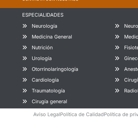
ESPECIALIDADES
Neurología
Neuro
Medicina General
Medic
Nutrición
Fisiot
Urología
Ginec
Otorrinolaringología
Anest
Cardiología
Cirug
Traumatología
Radio
Cirugía general
Aviso Legal
Política de Calidad
Política de pr