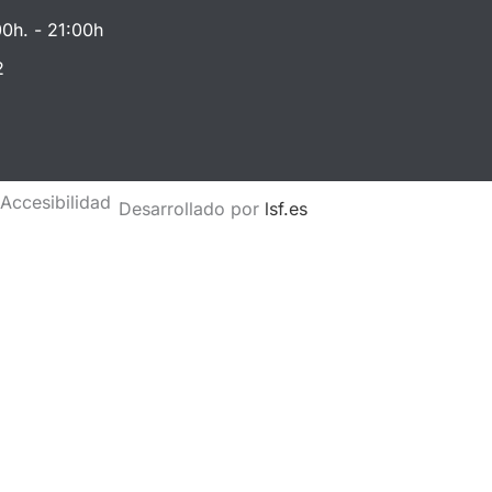
00h. - 21:00h
2
a
Accesibilidad
Desarrollado por
lsf.es
Total