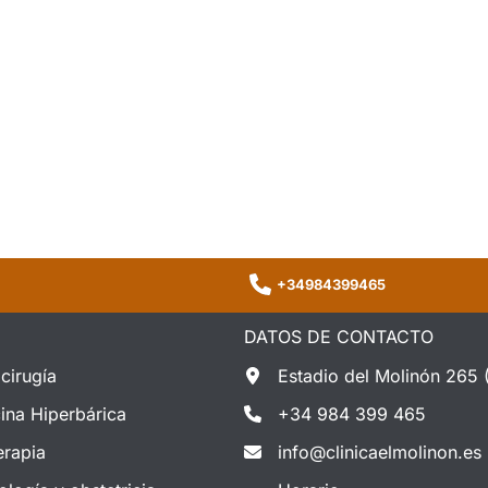
+34984399465
DATOS DE CONTACTO
cirugía
Estadio del Molinón 265 
ina Hiperbárica
+34 984 399 465
erapia
info@clinicaelmolinon.es