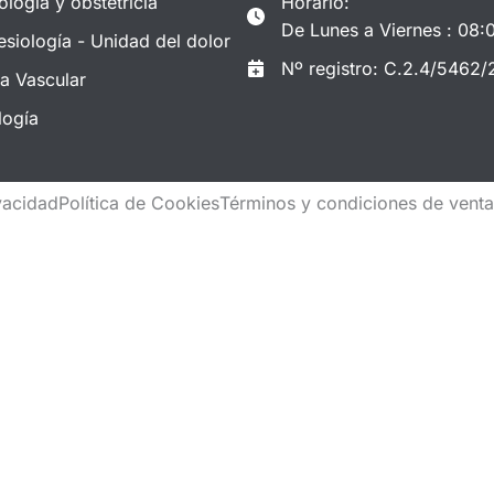
ología y obstetricia
Horario:
De Lunes a Viernes : 08:
esiología - Unidad del dolor
Nº registro: C.2.4/5462/
ía Vascular
logía
ivacidad
Política de Cookies
Términos y condiciones de vent
Detalles
ompra.