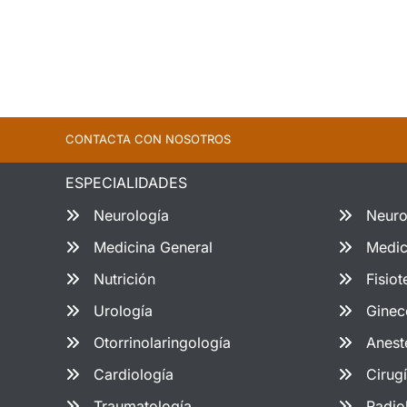
CONTACTA CON NOSOTROS
ESPECIALIDADES
Neurología
Neuro
Medicina General
Medic
Nutrición
Fisiot
Urología
Ginec
Otorrinolaringología
Anest
Cardiología
Cirug
Traumatología
Radio