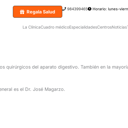
984399465
Horario: lunes-viern
Regala Salud
La Clínica
Cuadro médico
Especialidades
Centros
Noticias
os quirúrgicos del aparato digestivo. También en la mayoría
eneral es el Dr. José Magarzo.