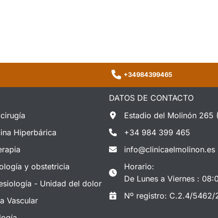
+34984399465
DATOS DE CONTACTO
cirugía
Estadio del Molinón 265 
ina Hiperbárica
+34 984 399 465
erapia
info@clinicaelmolinon.es
ología y obstetricia
Horario:
De Lunes a Viernes : 08:
esiología - Unidad del dolor
Nº registro: C.2.4/5462/
ía Vascular
logía