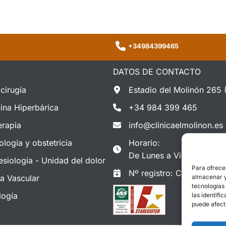
+34984399465
DATOS DE CONTACTO
cirugía
Estadio del Molinón 265 
ina Hiperbárica
+34 984 399 465
erapia
info@clinicaelmolinon.es
ología y obstetricia
Horario:
De Lunes a Viernes : 08:
esiología - Unidad del dolor
Para ofrece
Nº registro: C.2.4/5462/
ía Vascular
almacenar y/
tecnologías
logía
las identifi
puede afect