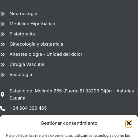
Neurocirugía
Medicina Hiperbárica
Fisioterapia
Ginecología y obstetricia
Anestesiología - Unidad del dolor
Cirugía Vascular
Radiología
Estadio del Molinón 265 (Puerta 8) 33203 Gijón - Asturias -
España
+34 984 399 465
info@clinicaelmolinon.es
Gestionar consentimiento
Horario:
De Lunes a Viernes : 08:00h. - 21:00h
Para ofrecer las mejores experiencias, utilizamos tecnologías como las