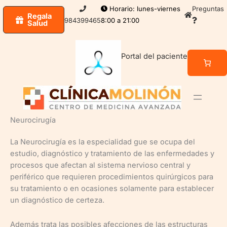
Ir
Horario: lunes-viernes
Preguntas
Regala
al
984399465
8:00 a 21:00
Salud
contenido
Portal del paciente
Neurocirugía
La Neurocirugía es la especialidad gue se ocupa del
estudio, diagnóstico y tratamiento de las enfermedades y
procesos que afectan al sistema nervioso central y
periférico que requieren procedimientos quirúrgicos para
su tratamiento o en ocasiones solamente para establecer
un diagnóstico de certeza.
Además trata las posibles afecciones de las estructuras