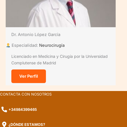
Dr. Antonio López García
Especialidad:
Neurocirugía
Licenciado en Medicina y Cirugía por la Universidad
Complutense de Madrid
Ver Perfil
CONTACTA CON NOSOTROS
+34984399465
¿DÓNDE ESTAMOS?