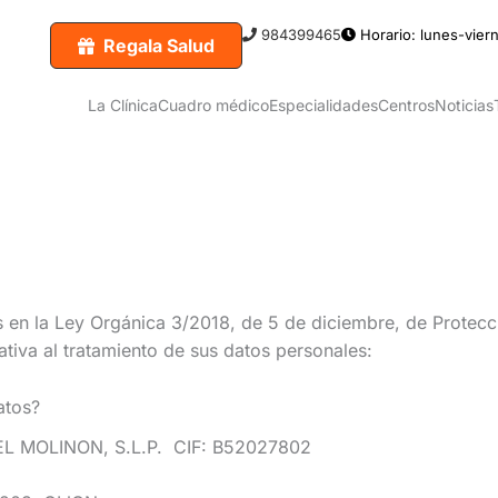
984399465
Horario: lunes-viern
Regala Salud
La Clínica
Cuadro médico
Especialidades
Centros
Noticias
s en la Ley Orgánica 3/2018, de 5 de diciembre, de Protecc
lativa al tratamiento de sus datos personales:
atos?
 MOLINON, S.L.P. CIF: B52027802