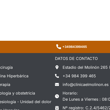
+34984399465
DATOS DE CONTACTO
cirugía
Estadio del Molinón 265 
ina Hiperbárica
+34 984 399 465
erapia
info@clinicaelmolinon.es
ología y obstetricia
Horario:
De Lunes a Viernes : 08:
esiología - Unidad del dolor
Nº registro: C.2.4/5462/