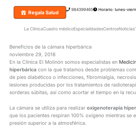
984399465
Horario: lunes-viern
Regala Salud
La Clínica
Cuadro médico
Especialidades
Centros
Noticias
Beneficios de la cámara hiperbárica
noviembre 29, 2018
En la Clínica El Molinón somos especialistas en
Medicin
hiperbárica
con la que tratamos desde problemas como
de pies diabéticos o infecciones, fibromialgia, necrosis
lesiones producidas por los tratamientos de radioterapi
sorderas súbitas, así como acortar el tiempo en la rec
La cámara se utiliza para realizar
oxigenoterapia hipe
que los pacientes respiran 100% oxígeno mientras se 
presión superior a la atmosférica.