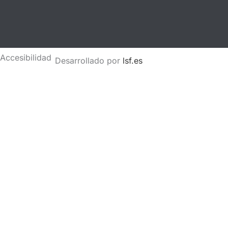
a
Accesibilidad
Desarrollado por
lsf.es
Total