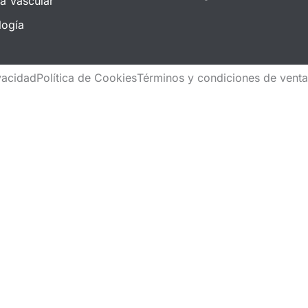
ía Vascular
logía
ivacidad
Política de Cookies
Términos y condiciones de vent
Detalles
ompra.