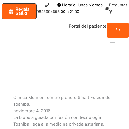
Ir
Horario: lunes-viernes
Preguntas
Regala
al
984399465
8:00 a 21:00
Salud
contenido
Portal del paciente
NOTICIAS
Clínica Molinón, centro pionero Smart Fusion de
Toshiba.
noviembre 4, 2016
La biopsia guiada por fusión con tecnología
Toshiba llega a la medicina privada asturiana.