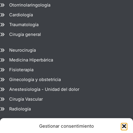
Otorrinolaringología
Cardiología
Traumatología
Cirugía general
Neurocirugía
Medicina Hiperbárica
Fisioterapia
Ginecología y obstetricia
Anestesiología - Unidad del dolor
Cirugía Vascular
Radiología
Estadio del Molinón 265 (Puerta 8) 33203 Gijón - Asturias -
Gestionar consentimiento
España