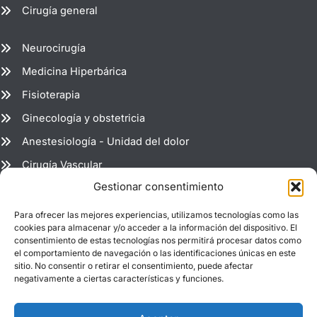
Cirugía general
Neurocirugía
Medicina Hiperbárica
Fisioterapia
Ginecología y obstetricia
Anestesiología - Unidad del dolor
Cirugía Vascular
Gestionar consentimiento
Radiología
Para ofrecer las mejores experiencias, utilizamos tecnologías como las
Estadio del Molinón 265 (Puerta 8) 33203 Gijón - Asturias -
cookies para almacenar y/o acceder a la información del dispositivo. El
consentimiento de estas tecnologías nos permitirá procesar datos como
España
el comportamiento de navegación o las identificaciones únicas en este
+34 984 399 465
sitio. No consentir o retirar el consentimiento, puede afectar
negativamente a ciertas características y funciones.
info@clinicaelmolinon.es
Horario: