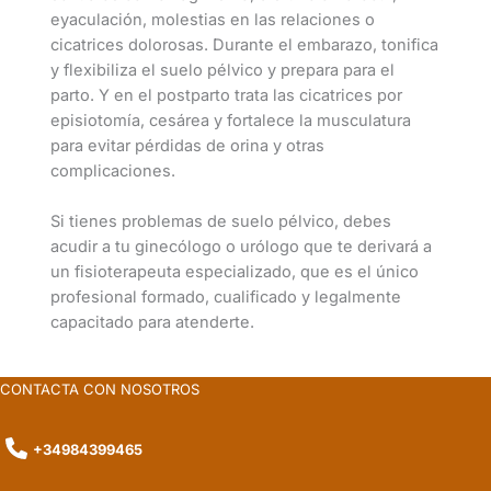
eyaculación, molestias en las relaciones o
cicatrices dolorosas. Durante el embarazo, tonifica
y flexibiliza el suelo pélvico y prepara para el
parto. Y en el postparto trata las cicatrices por
episiotomía, cesárea y fortalece la musculatura
para evitar pérdidas de orina y otras
complicaciones.
Si tienes problemas de suelo pélvico, debes
acudir a tu ginecólogo o urólogo que te derivará a
un fisioterapeuta especializado, que es el único
profesional formado, cualificado y legalmente
capacitado para atenderte.
CONTACTA CON NOSOTROS
+34984399465