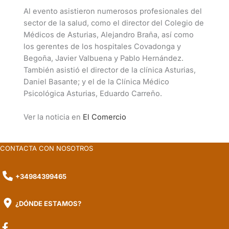
Al evento asistieron numerosos profesionales del
sector de la salud, como el director del Colegio de
Médicos de Asturias, Alejandro Braña, así como
los gerentes de los hospitales Covadonga y
Begoña, Javier Valbuena y Pablo Hernández.
También asistió el director de la clínica Asturias,
Daniel Basante; y el de la Clínica Médico
Psicológica Asturias, Eduardo Carreño.
Ver la noticia en
El Comercio
CONTACTA CON NOSOTROS
+34984399465
¿DÓNDE ESTAMOS?