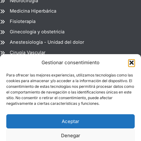
Neurocirugía
Medicina Hiperbárica
Fisioterapia
Ginecología y obstetricia
Anestesiología - Unidad del dolor
Cirugía Vascular
Gestionar consentimiento
Radiología
Para ofrecer las mejores experiencias, utilizamos tecnologías como las
Estadio del Molinón 265 (Puerta 8) 33203 Gijón - Asturias -
cookies para almacenar y/o acceder a la información del dispositivo. El
consentimiento de estas tecnologías nos permitirá procesar datos como
España
el comportamiento de navegación o las identificaciones únicas en este
+34 984 399 465
sitio. No consentir o retirar el consentimiento, puede afectar
negativamente a ciertas características y funciones.
info@clinicaelmolinon.es
Horario:
Aceptar
De Lunes a Viernes : 08:00h. - 21:00h
Denegar
Nº registro: C.2.4/5462/2