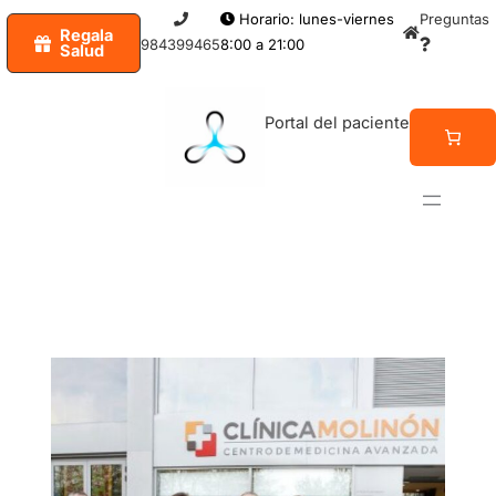
Ir
Horario: lunes-viernes
Preguntas
Regala
al
984399465
8:00 a 21:00
Salud
contenido
Portal del paciente
NOTICIAS