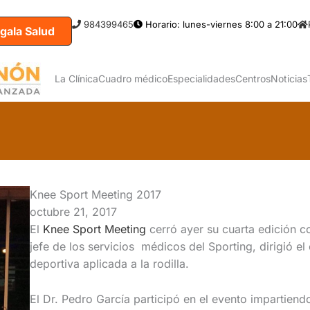
984399465
Horario: lunes-viernes 8:00 a 21:00
gala Salud
La Clínica
Cuadro médico
Especialidades
Centros
Noticias
Knee Sport Meeting 2017
octubre 21, 2017
El
Knee Sport Meeting
cerró ayer su cuarta edición c
jefe de los servicios médicos del Sporting, dirigió 
deportiva aplicada a la rodilla.
El Dr. Pedro García participó en el evento impartiend