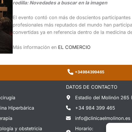
rodilla: Novedades a buscar en la imagen
El evento contó con más de doscientos participantes
profesionales más reputados del mundo han partici
convertidas ya en referencia dentro de la medicina d
Más información en
EL COMERCIO
+34984399465
DATOS DE CONTACTO
cirugía
Estadio del Molinón 265 
ina Hiperbárica
+34 984 399 465
erapia
info@clinicaelmolinon.es
ología y obstetricia
Horario: