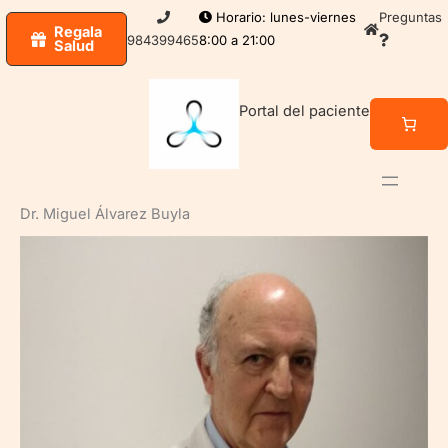
Ir
Horario: lunes-viernes
Preguntas
Regala
al
984399465
8:00 a 21:00
Salud
contenido
Portal del paciente
Dr. Miguel Álvarez Buyla