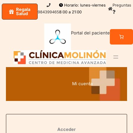
Ir
Horario: lunes-viernes
Preguntas
Regala
al
984399465
8:00 a 21:00
Salud
contenido
Portal del paciente
Mi cuenta
Acceder