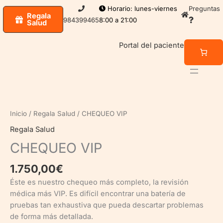
Ir
Horario: lunes-viernes
Preguntas
Regala
al
984399465
8:00 a 21:00
Salud
contenido
Portal del paciente
Inicio
/
Regala Salud
/ CHEQUEO VIP
Regala Salud
CHEQUEO VIP
1.750,00
€
Éste es nuestro chequeo más completo, la revisión
médica más VIP. Es difícil encontrar una batería de
pruebas tan exhaustiva que pueda descartar problemas
de forma más detallada.