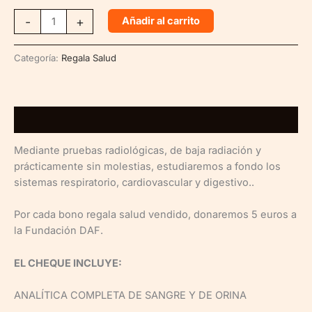
CHEQUEO
-
+
Añadir al carrito
VIP
cantidad
Categoría:
Regala Salud
Descripción
Mediante pruebas radiológicas, de baja radiación y
prácticamente sin molestias, estudiaremos a fondo los
sistemas respiratorio, cardiovascular y digestivo..
Por cada bono regala salud vendido, donaremos 5 euros a
la Fundación DAF.
EL CHEQUE INCLUYE:
ANALÍTICA COMPLETA DE SANGRE Y DE ORINA